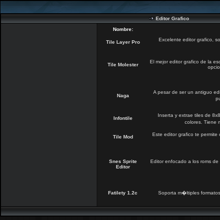
Editor Grafico
Nombre:
Excelente editor grafico, 
Tile Layer Pro
El mejor editor grafico de la 
Tile Molester
opcio
A pesar de ser un antiguo edi
Naga
p
Inserta y extrae tiles de 8
Infontile
colores. Tiene 
Este editor grafico te permi
Tile Mod
Snes Sprite
Editor enfocado a los roms de 
Editor
Fatilety 1.2c
Soporta m�ltiples formatos 